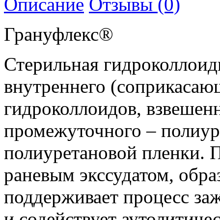
Описание
Отзывы (0)
Грануфлекс®
Стерильная гидроколлоидн
внутреннего (соприкасающ
гидроколлоидов, взвешен
промежуточного – полиур
полиуретановой пленки. П
раневым экссудатом, обра
поддерживает процесс заж
и содействует аутолитич