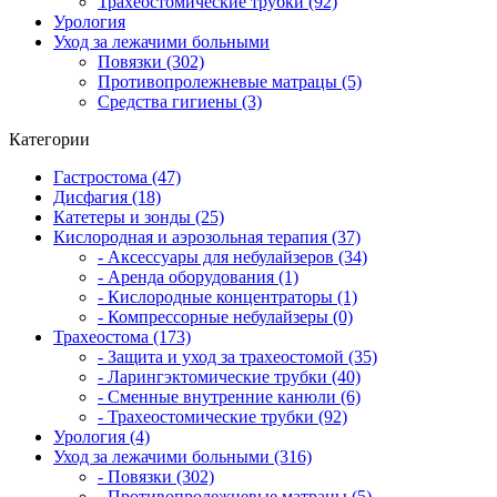
Трахеостомические трубки (92)
Урология
Уход за лежачими больными
Повязки (302)
Противопролежневые матрацы (5)
Средства гигиены (3)
Категории
Гастростома (47)
Дисфагия (18)
Катетеры и зонды (25)
Кислородная и аэрозольная терапия (37)
- Аксессуары для небулайзеров (34)
- Аренда оборудования (1)
- Кислородные концентраторы (1)
- Компрессорные небулайзеры (0)
Трахеостома (173)
- Защита и уход за трахеостомой (35)
- Ларингэктомические трубки (40)
- Сменные внутренние канюли (6)
- Трахеостомические трубки (92)
Урология (4)
Уход за лежачими больными (316)
- Повязки (302)
- Противопролежневые матрацы (5)