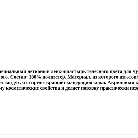
ециальный нетканый лейкопластырь телесного цвета для чув
о. Состав: 100% полиэстер. Материал, из которого изготовл
ает воздух, что предотвращает мацерацию кожи. Акриловый 
у косметические свойства и делает повязку практически нез