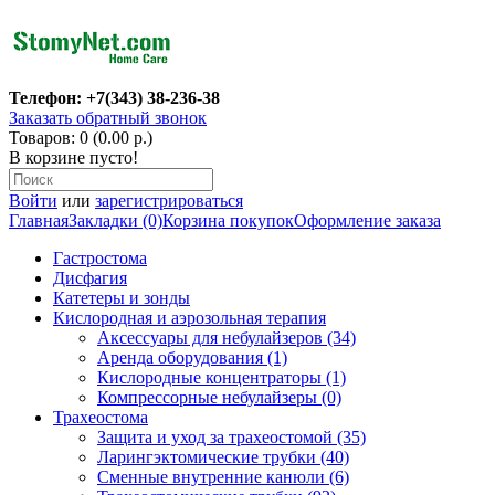
Телефон: +7(343) 38-236-38
Заказать обратный звонок
Товаров: 0 (0.00 р.)
В корзине пусто!
Войти
или
зарегистрироваться
Главная
Закладки (0)
Корзина покупок
Оформление заказа
Гастростома
Дисфагия
Катетеры и зонды
Кислородная и аэрозольная терапия
Аксессуары для небулайзеров (34)
Аренда оборудования (1)
Кислородные концентраторы (1)
Компрессорные небулайзеры (0)
Трахеостома
Защита и уход за трахеостомой (35)
Ларингэктомические трубки (40)
Сменные внутренние канюли (6)