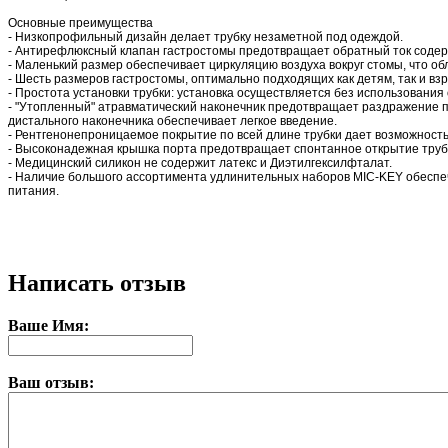
Основные преимущества
- Низкопрофильный дизайн делает трубку незаметной под одеждой.
- Антирефлюксный клапан гастростомы предотвращает обратный ток содер
- Маленький размер обеспечивает циркуляцию воздуха вокруг стомы, что об
- Шесть размеров гастростомы, оптимально подходящих как детям, так и вз
- Простота установки трубки: установка осуществляется без использования
- "Утопленный" атравматический наконечник предотвращает раздражение п
дистального наконечника обеспечивает легкое введение.
- Рентгенонепроницаемое покрытие по всей длине трубки дает возможност
- Высоконадежная крышка порта предотвращает спонтанное открытие труб
- Медицинский силикон не содержит латекс и Диэтилгексилфталат.
- Наличие большого ассортимента удлинительных наборов MIC-KEY обеспе
питания.
Написать отзыв
Ваше Имя:
Ваш отзыв: