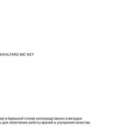
ARK/HALYARD MIC-KEY
му) в брюшной стенке непосредственно в желудок.
 для облегчения работы врачей и улучшения качества