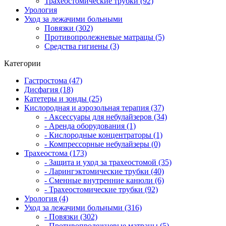
Трахеостомические трубки (92)
Урология
Уход за лежачими больными
Повязки (302)
Противопролежневые матрацы (5)
Средства гигиены (3)
Категории
Гастростома (47)
Дисфагия (18)
Катетеры и зонды (25)
Кислородная и аэрозольная терапия (37)
- Аксессуары для небулайзеров (34)
- Аренда оборудования (1)
- Кислородные концентраторы (1)
- Компрессорные небулайзеры (0)
Трахеостома (173)
- Защита и уход за трахеостомой (35)
- Ларингэктомические трубки (40)
- Сменные внутренние канюли (6)
- Трахеостомические трубки (92)
Урология (4)
Уход за лежачими больными (316)
- Повязки (302)
- Противопролежневые матрацы (5)