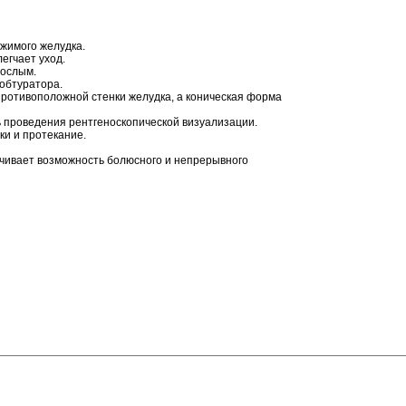
жимого желудка.
легчает уход.
рослым.
 обтуратора.
ротивоположной стенки желудка, а коническая форма
ь проведения рентгеноскопической визуализации.
ки и протекание.
чивает возможность болюсного и непрерывного