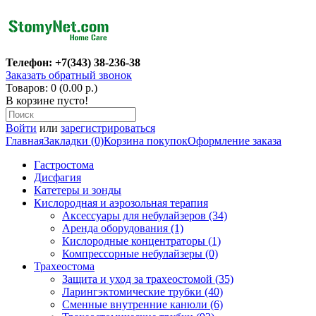
Телефон: +7(343) 38-236-38
Заказать обратный звонок
Товаров: 0 (0.00 р.)
В корзине пусто!
Войти
или
зарегистрироваться
Главная
Закладки (0)
Корзина покупок
Оформление заказа
Гастростома
Дисфагия
Катетеры и зонды
Кислородная и аэрозольная терапия
Аксессуары для небулайзеров (34)
Аренда оборудования (1)
Кислородные концентраторы (1)
Компрессорные небулайзеры (0)
Трахеостома
Защита и уход за трахеостомой (35)
Ларингэктомические трубки (40)
Сменные внутренние канюли (6)