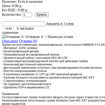
Наличие:
Есть в наличии
Цена: 0.00 р.
Без НДС: 0.00 р.
Количество:
Заказать в 1 клик
- или -
в закладки
сравнение
Отзывов: 0
|
Написать отзыв
Описание
Отзывы (0)
Трубка гастростомическая, низкопрофильная, питательная KIMBERLY-CL
- Материал: 100% силикон
- Низкопрофильный дизайн
- Проксимальный антирефлюксный клапан
- Удлинительный набор с разъемом SECUR-LOK
- Силиконовый внутрижелудочный баллон для фиксации трубки
- Конический дистальный наконечник
- Дистальный наконечник «утоплен» при рекомендуемом объеме баллона
- Рентген-непроницаемая полоса
- 6 различных размеров: от 12Fr до 24Fr (внешний диаметр)
- Наличие большого ассортимента удлинительных наборов MIC-KEY
- Стерилизованы этиленоксидом
- Не содержат диэтилгексилфталата
- Одобрены FDA и маркированы CE
Применение
Гастростoмическая трубка позволяет вводить питание через отверстие (сто
Низкопрофильные питательные трубки Kimberly-Clark MIC-KEY разработаны
жизни пациентов.