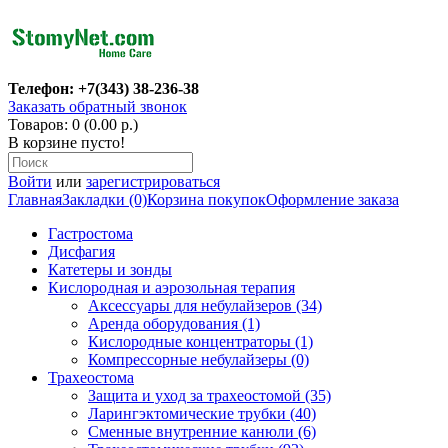
Телефон: +7(343) 38-236-38
Заказать обратный звонок
Товаров: 0 (0.00 р.)
В корзине пусто!
Войти
или
зарегистрироваться
Главная
Закладки (0)
Корзина покупок
Оформление заказа
Гастростома
Дисфагия
Катетеры и зонды
Кислородная и аэрозольная терапия
Аксессуары для небулайзеров (34)
Аренда оборудования (1)
Кислородные концентраторы (1)
Компрессорные небулайзеры (0)
Трахеостома
Защита и уход за трахеостомой (35)
Ларингэктомические трубки (40)
Сменные внутренние канюли (6)