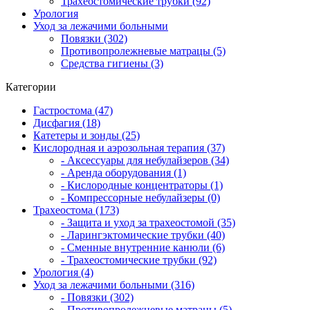
Трахеостомические трубки (92)
Урология
Уход за лежачими больными
Повязки (302)
Противопролежневые матрацы (5)
Средства гигиены (3)
Категории
Гастростома (47)
Дисфагия (18)
Катетеры и зонды (25)
Кислородная и аэрозольная терапия (37)
- Аксессуары для небулайзеров (34)
- Аренда оборудования (1)
- Кислородные концентраторы (1)
- Компрессорные небулайзеры (0)
Трахеостома (173)
- Защита и уход за трахеостомой (35)
- Ларингэктомические трубки (40)
- Сменные внутренние канюли (6)
- Трахеостомические трубки (92)
Урология (4)
Уход за лежачими больными (316)
- Повязки (302)
- Противопролежневые матрацы (5)